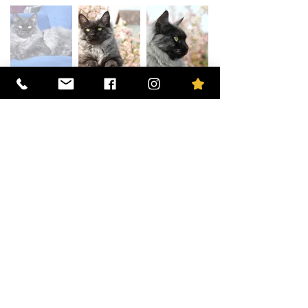
La mère
O'Mia des Ailes d'Eros
Le père