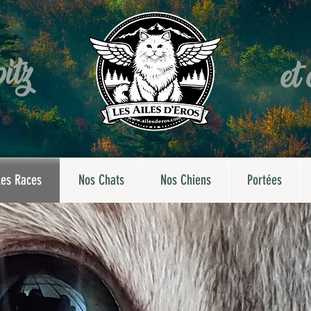
itz
et
Les Races
Nos Chats
Nos Chiens
Portées