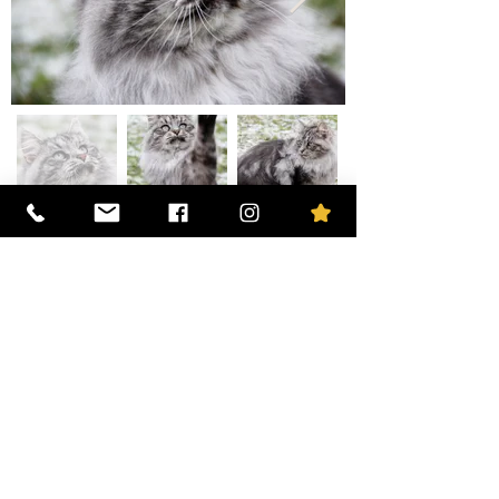
La mère
Médéa de Prométhée
Le père